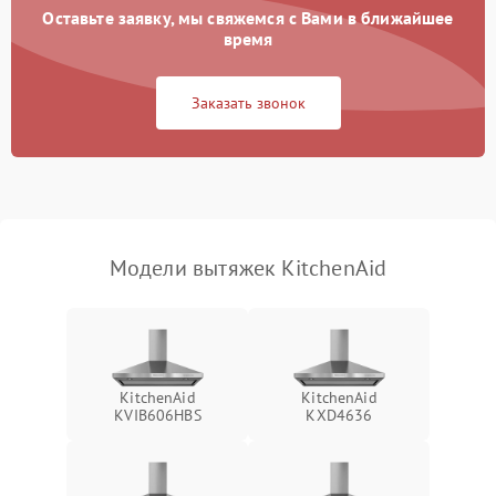
Оставьте заявку, мы свяжемся с Вами в ближайшее
Неисправность пускового
время
1000 ₽
Подробнее →
конденсатора
Заказать звонок
Поломка реле
1000 ₽
Подробнее →
Модели вытяжек KitchenAid
KitchenAid
KitchenAid
KVIB606HBS
KXD4636