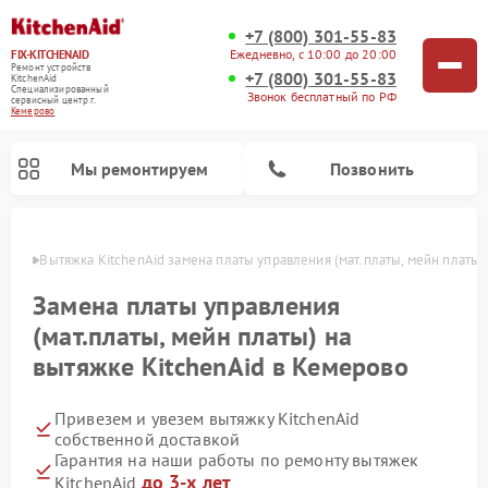
+7 (800) 301-55-83
Ежедневно, с 10:00 до 20:00
FIX-KITCHENAID
Ремонт устройств
+7 (800) 301-55-83
KitchenAid
Специализированный
Звонок бесплатный по РФ
cервисный центр г.
Кемерово
Мы ремонтируем
Позвонить
ерово
Вытяжка KitchenAid замена платы управления (мат.платы, мейн платы)
Замена платы управления
(мат.платы, мейн платы) на
вытяжке KitchenAid в Кемерово
Привезем и увезем вытяжку KitchenAid
собственной доставкой
Гарантия на наши работы по ремонту вытяжек
Ремонт холодильников KitchenAid
Ремонт варочных панелей KitchenAid
Ремонт стиральных машин KitchenAid
Ремонт посудомоечных машин KitchenAid
Ремонт духовых шкафов KitchenAid
Ремонт микроволновых печей KitchenAid
Ремонт планетарных миксеров KitchenAid
до 3-х лет
KitchenAid