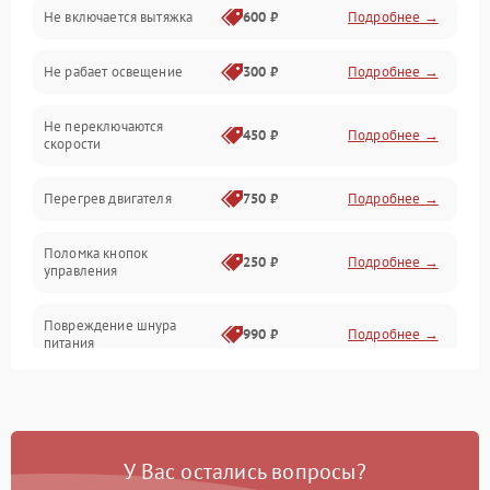
Не включается вытяжка
600 ₽
Подробнее →
Освещение
Не рабает освещение
300 ₽
Подробнее →
Механические повреждения
Не переключаются
Электроника
450 ₽
Подробнее →
скорости
Электрика/Механические
Перегрев двигателя
750 ₽
Подробнее →
Поломка кнопок
250 ₽
Подробнее →
управления
Повреждение шнура
990 ₽
Подробнее →
питания
Выбивает автомат при
550 ₽
Подробнее →
включении
У Вас остались вопросы?
Не ключается вытяжка
550 ₽
Подробнее →