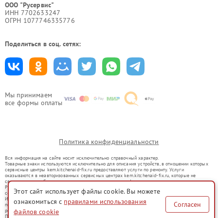
ООО "Русервис"
ИНН 7702633247
ОГРН 1077746335776
Поделиться в соц. сетях:
Мы принимаем
все формы оплаты
Политика конфиденциальности
Вся информация на сайте носит исключительно справочный характер.
Товарные знаки используются исключительно для описания устройств, в отношении которых
сервисные центры kem.kitchenaid-fix.ru предоставляют услуги по ремонту. Услуги
оказываются в неавторизованных сервисных центрах kem.kitchenaid-fix.ru, которые не
связаны с правообладателями товарных знаков или их официальными представителями.
Ремонт осуществляется для устройств, уже введенных в гражданский оборот в соответствии
Этот сайт использует файлы cookie. Вы можете
со статьей 1487 ГК РФ.
Использование товарных знаков не преследует цели индивидуализации услуг или введения
ознакомиться с
правилами использования
Согласен
потребителей в заблуждение, а служит для информирования о предоставляемых услугах по
ремонту техники указанных брендов.
файлов cookie
Представленная на сайте информация не является публичной офертой, определяемой