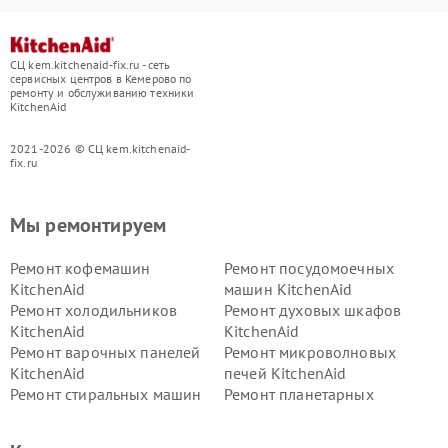
СЦ kem.kitchenaid-fix.ru - сеть
сервисных центров в Кемерово по
ремонту и обслуживанию техники
KitchenAid
2021-2026 © СЦ kem.kitchenaid-
fix.ru
Мы ремонтируем
Ремонт кофемашин
Ремонт посудомоечных
KitchenAid
машин KitchenAid
Ремонт холодильников
Ремонт духовых шкафов
KitchenAid
KitchenAid
Ремонт варочных панелей
Ремонт микроволновых
KitchenAid
печей KitchenAid
Ремонт стиральных машин
Ремонт планетарных
KitchenAid
миксеров KitchenAid
Ремонт вытяжек KitchenAid