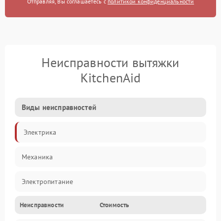
Отправляя, Вы соглашаетесь с
политикой конфиденциальности
Неисправности вытяжки
KitchenAid
Виды неисправностей
Электрика
Механика
Электропитание
Неисправности
Стоимость
Вентиляция