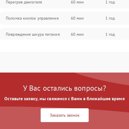
Перегрев двигателя
60 мин
1 год
Поломка кнопок управления
60 мин
1 год
Повреждение шнура питания
60 мин
1 год
Выбивает автомат при включении
60 мин
1 год
Не ключается вытяжка
60 мин
1 год
Неисправность пускового
60 мин
1 год
У Вас остались вопросы?
конденсатора
Оставьте заявку, мы свяжемся с Вами в ближайшее время
Поломка реле
60 мин
1 год
Заказать звонок