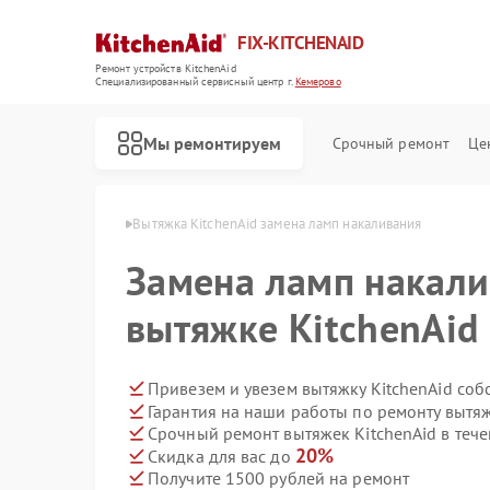
FIX-KITCHENAID
Ремонт устройств KitchenAid
Специализированный cервисный центр г.
Кемерово
Мы ремонтируем
Срочный ремонт
Це
tchenAid в Кемерово
Вытяжка KitchenAid замена ламп накаливания
Замена ламп накали
вытяжке KitchenAid
Привезем и увезем вытяжку KitchenAid соб
Гарантия на наши работы по ремонту вытя
Срочный ремонт вытяжек KitchenAid в тече
20%
Скидка для вас до
Получите 1500 рублей на ремонт
Ремонт кофемашин KitchenAid
Ремонт посудомоечных машин KitchenAid
Ремонт холодильников KitchenAid
Ремонт духовых шкафов KitchenAid
Ремонт варочных панелей KitchenAid
Ремонт микроволновых печей KitchenAid
Ремонт стиральных машин KitchenAid
Ремонт планетарных миксеров KitchenAid