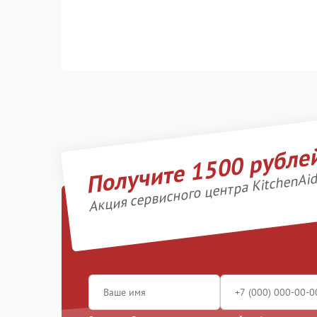
Получите 1500 рубле
Акция сервисного центра KitchenAi