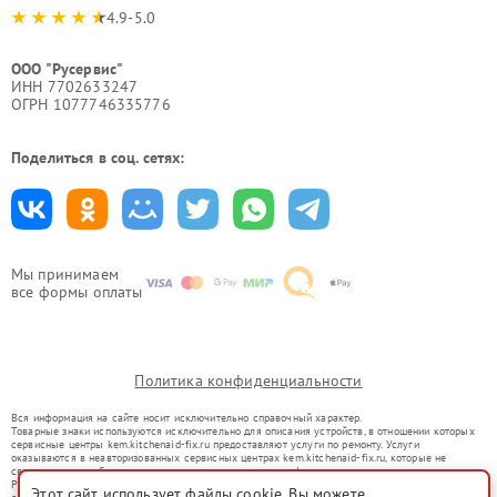
4.9-5.0
ООО "Русервис"
ИНН 7702633247
ОГРН 1077746335776
Поделиться в соц. сетях:
Мы принимаем
все формы оплаты
Политика конфиденциальности
Вся информация на сайте носит исключительно справочный характер.
Товарные знаки используются исключительно для описания устройств, в отношении которых
сервисные центры kem.kitchenaid-fix.ru предоставляют услуги по ремонту. Услуги
оказываются в неавторизованных сервисных центрах kem.kitchenaid-fix.ru, которые не
связаны с правообладателями товарных знаков или их официальными представителями.
Ремонт осуществляется для устройств, уже введенных в гражданский оборот в соответствии
Этот сайт использует файлы cookie. Вы можете