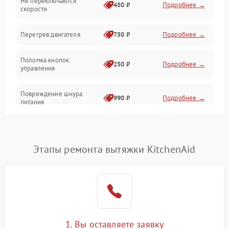
Не переключаются
Электроника
450 ₽
Подробнее →
скорости
Электрика/Механические
Перегрев двигателя
750 ₽
Подробнее →
Поломка кнопок
250 ₽
Подробнее →
управления
Повреждение шнура
990 ₽
Подробнее →
питания
Выбивает автомат при
550 ₽
Подробнее →
включении
Этапы ремонта вытяжки KitchenAid
Не ключается вытяжка
550 ₽
Подробнее →
Неисправность пускового
1000 ₽
Подробнее →
конденсатора
Поломка реле
1000 ₽
Подробнее →
1. Вы оставляете заявку