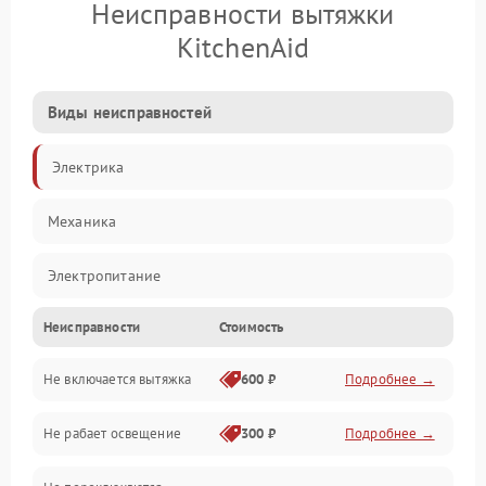
Неисправности вытяжки
KitchenAid
Виды неисправностей
Электрика
Механика
Электропитание
Неисправности
Стоимость
Вентиляция
Не включается вытяжка
600 ₽
Подробнее →
Освещение
Не рабает освещение
300 ₽
Подробнее →
Механические повреждения