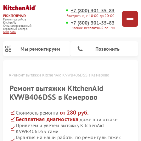
+7 (800) 301-55-83
Ежедневно, с 10:00 до 20:00
FIX-KITCHENAID
Ремонт устройств
+7 (800) 301-55-83
KitchenAid
Специализированный
Звонок бесплатный по РФ
cервисный центр г.
Кемерово
Мы ремонтируем
Позвонить
ерово
Ремонт вытяжки KitchenAid KVWB406DSS в Кемерово
Ремонт вытяжки KitchenAid
KVWB406DSS в Кемерово
от 280 руб.
Стоимость ремонта
Бесплатная диагностика
даже при отказе
Привезем и увезем вытяжку KitchenAid
KVWB406DSS сами
Ремонт холодильников KitchenAid
Ремонт варочных панелей KitchenAid
Ремонт стиральных машин KitchenAid
Ремонт посудомоечных машин KitchenAid
Ремонт духовых шкафов KitchenAid
Ремонт микроволновых печей KitchenAid
Ремонт планетарных миксеров KitchenAid
Гарантия на наши работы по ремонту вытяжек