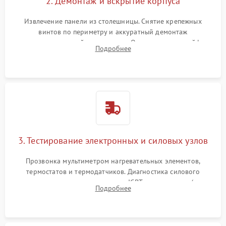
2. Демонтаж и вскрытие корпуса
Извлечение панели из столешницы. Снятие крепежных
винтов по периметру и аккуратный демонтаж
стеклокерамической поверхности. Отсоединение шлейфов
Подробнее
сенсорного блока для доступа к силовым платам, катушкам
или ТЭНам.
3. Тестирование электронных и силовых узлов
Прозвонка мультиметром нагревательных элементов,
термостатов и термодатчиков. Диагностика силового
модуля, реле, диодных мостов и IGBT-транзисторов (для
Подробнее
индукции). Проверка кранов и газ-контроля (для газовых
панелей).