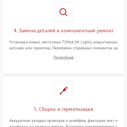
4. Замена деталей и компонентный ремонт
Установка новых ленточных ТЭНов (Hi-Light), индукторных
катушек или термопар. Перепайка сгоревших элементов на
плате управления, восстановление токопроводящих
Подробнее
дорожек. Очистка контактов и замена поврежденной
проводки.
5. Сборка и герметизация
Аккуратная укладка проводов и шлейфов, фиксация плат и
конфорок на штатных местах. Установка стеклокерамики с