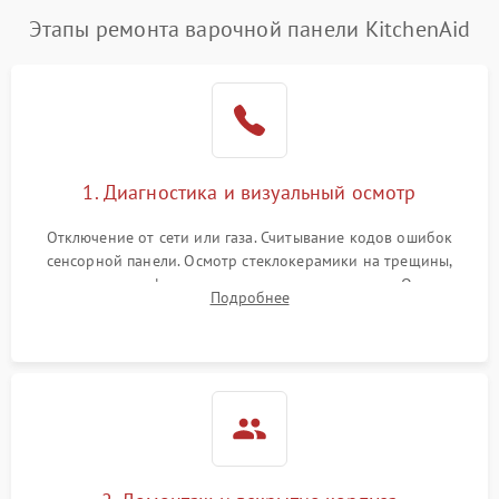
Этапы ремонта варочной панели KitchenAid
1. Диагностика и визуальный осмотр
Отключение от сети или газа. Считывание кодов ошибок
сенсорной панели. Осмотр стеклокерамики на трещины,
проверка конфорок на равномерность нагрева. Опрос
Подробнее
клиента о симптомах (не включается, не видит посуду,
щелкает).