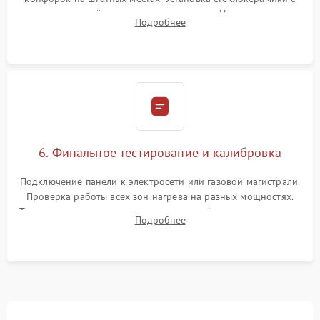
проверкой равномерности зазоров. Нанесение
Подробнее
термостойкого герметика или укладка уплотнительной
ленты по контуру.
6. Финальное тестирование и калибровка
Подключение панели к электросети или газовой магистрали.
Проверка работы всех зон нагрева на разных мощностях.
Тестирование сенсорного управления, таймера, индикаторов
Подробнее
остаточного тепла и систем защиты от перегрева.