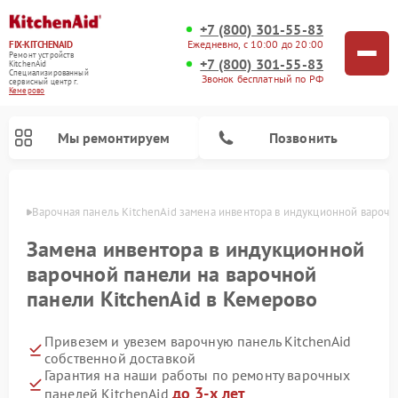
+7 (800) 301-55-83
Ежедневно, с 10:00 до 20:00
FIX-KITCHENAID
Ремонт устройств
+7 (800) 301-55-83
KitchenAid
Специализированный
Звонок бесплатный по РФ
cервисный центр г.
Кемерово
Мы ремонтируем
Позвонить
ерово
Варочная панель KitchenAid замена инвентора в индукционной варочн
Замена инвентора в индукционной
варочной панели на варочной
панели KitchenAid в Кемерово
Привезем и увезем варочную панель KitchenAid
собственной доставкой
Гарантия на наши работы по ремонту варочных
Ремонт холодильников KitchenAid
Ремонт микроволновых печей KitchenAid
Ремонт планетарных миксеров KitchenAid
Ремонт посудомоечных машин KitchenAid
Ремонт духовых шкафов KitchenAid
Ремонт стиральных машин KitchenAid
до 3-х лет
панелей KitchenAid