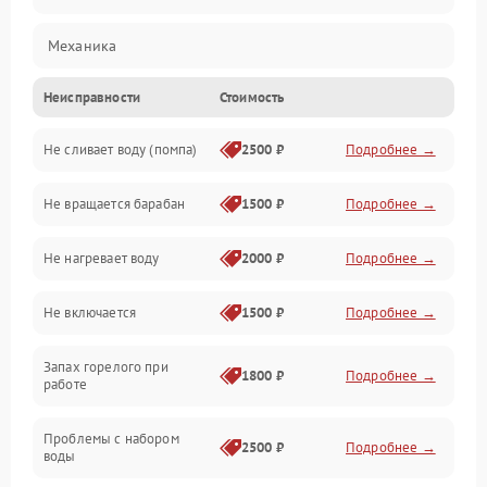
Механика
Неисправности
Стоимость
Электропитание
Не сливает воду (помпа)
2500 ₽
Подробнее →
Водоснабжение
Не вращается барабан
1500 ₽
Подробнее →
Слив
Не нагревает воду
2000 ₽
Подробнее →
Программное обеспечение
Не включается
1500 ₽
Подробнее →
Запах горелого при
1800 ₽
Подробнее →
работе
Проблемы с набором
2500 ₽
Подробнее →
воды