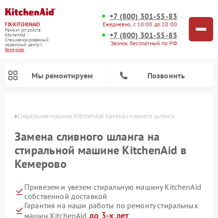
+7 (800) 301-55-83
Ежедневно, с 10:00 до 20:00
FIX-KITCHENAID
Ремонт устройств
+7 (800) 301-55-83
KitchenAid
Специализированный
Звонок бесплатный по РФ
cервисный центр г.
Кемерово
Мы ремонтируем
Позвонить
ерово
Стиральная машина KitchenAid замена сливного шланга
Замена сливного шланга на
стиральной машине KitchenAid в
Кемерово
Привезем и увезем стиральную машину KitchenAid
собственной доставкой
Гарантия на наши работы по ремонту стиральных
Ремонт холодильников KitchenAid
Ремонт варочных панелей KitchenAid
Ремонт планетарных миксеров KitchenAid
Ремонт посудомоечных машин KitchenAid
Ремонт духовых шкафов KitchenAid
Ремонт микроволновых печей KitchenAid
до 3-х лет
машин KitchenAid