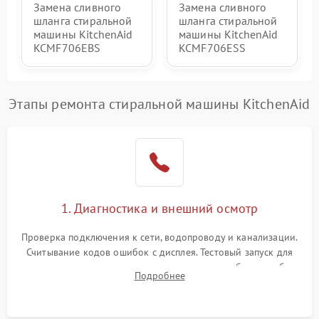
Замена сливного
Замена сливного
шланга стиральной
шланга стиральной
машины KitchenAid
машины KitchenAid
KCMF706EBS
KCMF706ESS
Этапы ремонта стиральной машины KitchenAid
1. Диагностика и внешний осмотр
Проверка подключения к сети, водопроводу и канализации.
Считывание кодов ошибок с дисплея. Тестовый запуск для
выявления посторонних шумов, протечек или сбоев в работе
Подробнее
электронного модуля управления.