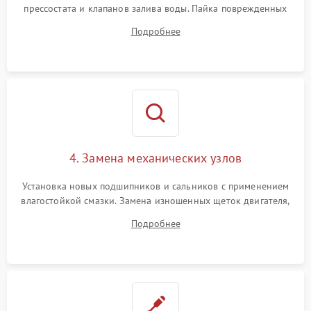
прессостата и клапанов залива воды. Пайка поврежденных
дорожек или замена симисторов на плате управления.
Подробнее
Восстановление целостности проводки и контактов.
4. Замена механических узлов
Установка новых подшипников и сальников с применением
влагостойкой смазки. Замена изношенных щеток двигателя,
порванного ремня привода, неисправного сливного насоса
Подробнее
или поврежденной резиновой манжеты.