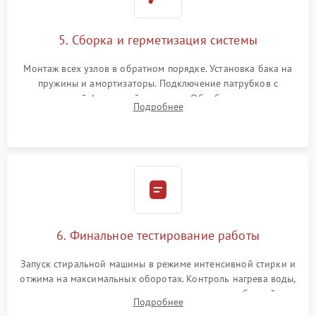
5. Сборка и герметизация системы
Монтаж всех узлов в обратном порядке. Установка бака на
пружины и амортизаторы. Подключение патрубков с
надежной фиксацией хомутами. Обработка стыков
Подробнее
герметиком для предотвращения возможных протечек воды.
6. Финальное тестирование работы
Запуск стиральной машины в режиме интенсивной стирки и
отжима на максимальных оборотах. Контроль нагрева воды,
корректности слива, отсутствия излишних вибраций,
Подробнее
посторонних стуков и протечек под корпусом.