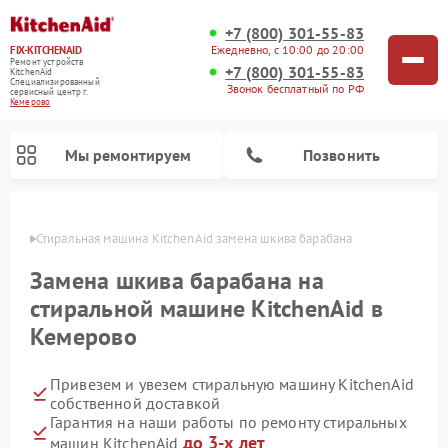
+7 (800) 301-55-83
Ежедневно, с 10:00 до 20:00
FIX-KITCHENAID
Ремонт устройств
+7 (800) 301-55-83
KitchenAid
Специализированный
Звонок бесплатный по РФ
cервисный центр г.
Кемерово
Мы ремонтируем
Позвонить
ерово
Стиральная машина KitchenAid замена шкива барабана
Замена шкива барабана на
стиральной машине KitchenAid в
Кемерово
Привезем и увезем стиральную машину KitchenAid
собственной доставкой
Гарантия на наши работы по ремонту стиральных
Ремонт холодильников KitchenAid
Ремонт варочных панелей KitchenAid
Ремонт планетарных миксеров KitchenAid
Ремонт посудомоечных машин KitchenAid
Ремонт духовых шкафов KitchenAid
Ремонт микроволновых печей KitchenAid
до 3-х лет
машин KitchenAid