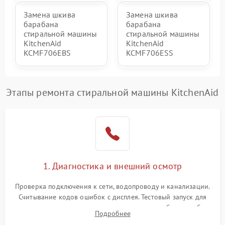
Замена шкива
Замена шкива
барабана
барабана
стиральной машины
стиральной машины
KitchenAid
KitchenAid
KCMF706EBS
KCMF706ESS
Этапы ремонта стиральной машины KitchenAid
1. Диагностика и внешний осмотр
Проверка подключения к сети, водопроводу и канализации.
Считывание кодов ошибок с дисплея. Тестовый запуск для
выявления посторонних шумов, протечек или сбоев в работе
Подробнее
электронного модуля управления.