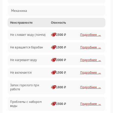
Механика
Неисправности
Стоимость
Электропитание
Не сливает воду (помпа)
2500 ₽
Подробнее →
Водоснабжение
Не вращается барабан
1500 ₽
Подробнее →
Слив
Не нагревает воду
2000 ₽
Подробнее →
Программное обеспечение
Не включается
1500 ₽
Подробнее →
Запах горелого при
1800 ₽
Подробнее →
работе
Проблемы с набором
2500 ₽
Подробнее →
воды