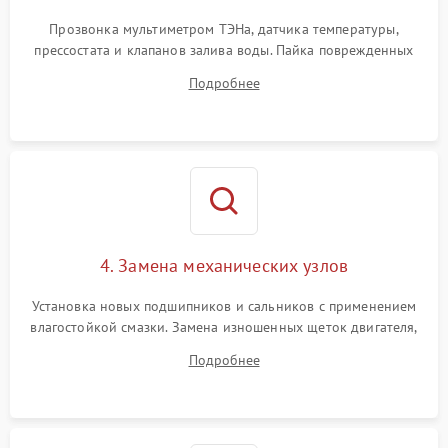
Прозвонка мультиметром ТЭНа, датчика температуры,
прессостата и клапанов залива воды. Пайка поврежденных
дорожек или замена симисторов на плате управления.
Подробнее
Восстановление целостности проводки и контактов.
4. Замена механических узлов
Установка новых подшипников и сальников с применением
влагостойкой смазки. Замена изношенных щеток двигателя,
порванного ремня привода, неисправного сливного насоса
Подробнее
или поврежденной резиновой манжеты.