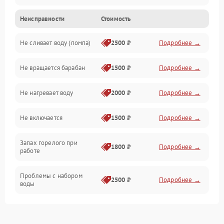
Неисправности
Стоимость
Электропитание
Не сливает воду (помпа)
2500 ₽
Подробнее →
Водоснабжение
Не вращается барабан
1500 ₽
Подробнее →
Слив
Не нагревает воду
2000 ₽
Подробнее →
Программное обеспечение
Не включается
1500 ₽
Подробнее →
Запах горелого при
1800 ₽
Подробнее →
работе
Проблемы с набором
2500 ₽
Подробнее →
воды
Замена ТЭНа
2200 ₽
Подробнее →