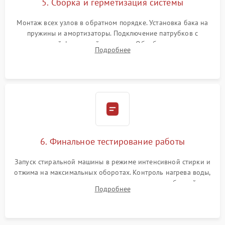
5. Сборка и герметизация системы
Монтаж всех узлов в обратном порядке. Установка бака на
пружины и амортизаторы. Подключение патрубков с
надежной фиксацией хомутами. Обработка стыков
Подробнее
герметиком для предотвращения возможных протечек воды.
6. Финальное тестирование работы
Запуск стиральной машины в режиме интенсивной стирки и
отжима на максимальных оборотах. Контроль нагрева воды,
корректности слива, отсутствия излишних вибраций,
Подробнее
посторонних стуков и протечек под корпусом.