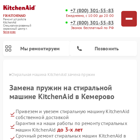
+7 (800) 301-55-83
Ежедневно, с 10:00 до 20:00
FIX-KITCHENAID
Ремонт устройств
+7 (800) 301-55-83
KitchenAid
Специализированный
Звонок бесплатный по РФ
cервисный центр г.
Кемерово
Мы ремонтируем
Позвонить
ерово
Стиральная машина KitchenAid замена пружин
Замена пружин на стиральной
машине KitchenAid в Кемерово
Привезем и увезем стиральную машину KitchenAid
собственной доставкой
Гарантия на наши работы по ремонту стиральных
до 3-х лет
машин KitchenAid
Ремонт холодильников KitchenAid
Ремонт варочных панелей KitchenAid
Ремонт планетарных миксеров KitchenAid
Ремонт посудомоечных машин KitchenAid
Ремонт духовых шкафов KitchenAid
Ремонт микроволновых печей KitchenAid
Срочный ремонт стиральных машин KitchenAid в