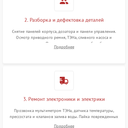
2. Разборка и дефектовка деталей
Снятие панелей корпуса, дозатора и панели управления.
Осмотр приводного ремня, ТЭНа, сливного насоса и
амортизаторов. Проверка подшипников барабана и
Подробнее
крестовины на износ, а манжеты люка на разрывы.
3. Ремонт электроники и электрики
Прозвонка мультиметром ТЭНа, датчика температуры,
прессостата и клапанов залива воды. Пайка поврежденных
дорожек или замена симисторов на плате управления.
Подробнее