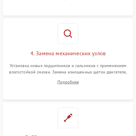
Восстановление целостности проводки и контактов.
4. Замена механических узлов
Установка новых подшипников и сальников с применением
влагостойкой смазки. Замена изношенных щеток двигателя,
порванного ремня привода, неисправного сливного насоса
Подробнее
или поврежденной резиновой манжеты.