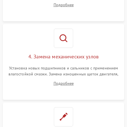
дорожек или замена симисторов на плате управления.
Подробнее
Восстановление целостности проводки и контактов.
4. Замена механических узлов
Установка новых подшипников и сальников с применением
влагостойкой смазки. Замена изношенных щеток двигателя,
порванного ремня привода, неисправного сливного насоса
Подробнее
или поврежденной резиновой манжеты.