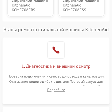
стиральной машины
стиральной машины
KitchenAid
KitchenAid
KCMF706EBS
KCMF706ESS
Этапы ремонта стиральной машины KitchenAid
1. Диагностика и внешний осмотр
Проверка подключения к сети, водопроводу и канализации.
Считывание кодов ошибок с дисплея. Тестовый запуск для
выявления посторонних шумов, протечек или сбоев в работе
Подробнее
электронного модуля управления.