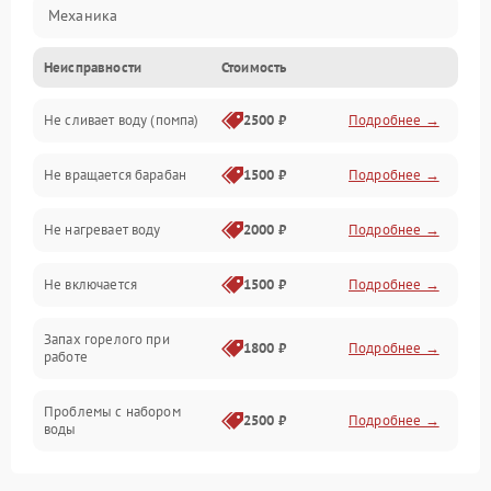
Механика
Неисправности
Стоимость
Электропитание
Не сливает воду (помпа)
2500 ₽
Подробнее →
Водоснабжение
Не вращается барабан
1500 ₽
Подробнее →
Слив
Не нагревает воду
2000 ₽
Подробнее →
Программное обеспечение
Не включается
1500 ₽
Подробнее →
Запах горелого при
1800 ₽
Подробнее →
работе
Проблемы с набором
2500 ₽
Подробнее →
воды
Замена ТЭНа
2200 ₽
Подробнее →