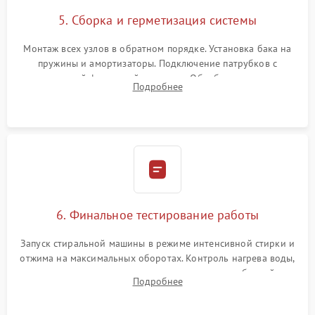
5. Сборка и герметизация системы
Монтаж всех узлов в обратном порядке. Установка бака на
пружины и амортизаторы. Подключение патрубков с
надежной фиксацией хомутами. Обработка стыков
Подробнее
герметиком для предотвращения возможных протечек воды.
6. Финальное тестирование работы
Запуск стиральной машины в режиме интенсивной стирки и
отжима на максимальных оборотах. Контроль нагрева воды,
корректности слива, отсутствия излишних вибраций,
Подробнее
посторонних стуков и протечек под корпусом.