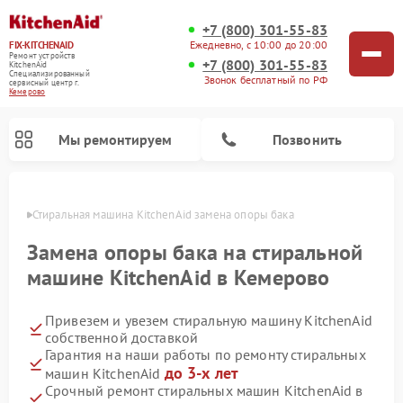
+7 (800) 301-55-83
Ежедневно, с 10:00 до 20:00
FIX-KITCHENAID
Ремонт устройств
+7 (800) 301-55-83
KitchenAid
Специализированный
Звонок бесплатный по РФ
cервисный центр г.
Кемерово
Мы ремонтируем
Позвонить
ерово
Стиральная машина KitchenAid замена опоры бака
Замена опоры бака на стиральной
машине KitchenAid в Кемерово
Привезем и увезем стиральную машину KitchenAid
собственной доставкой
Гарантия на наши работы по ремонту стиральных
до 3-х лет
машин KitchenAid
Ремонт холодильников KitchenAid
Ремонт варочных панелей KitchenAid
Ремонт планетарных миксеров KitchenAid
Ремонт посудомоечных машин KitchenAid
Ремонт духовых шкафов KitchenAid
Ремонт микроволновых печей KitchenAid
Срочный ремонт стиральных машин KitchenAid в