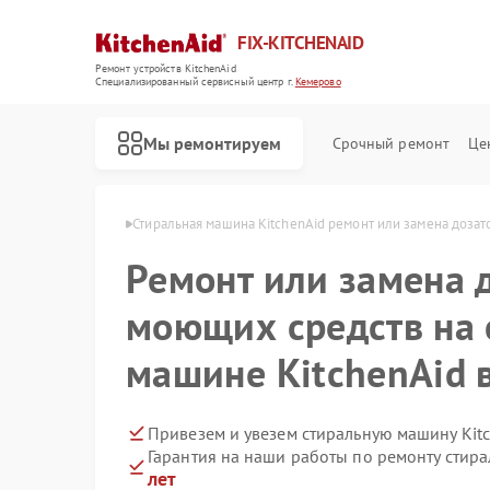
FIX-KITCHENAID
Ремонт устройств KitchenAid
Специализированный cервисный центр г.
Кемерово
Мы ремонтируем
Срочный ремонт
Це
tchenAid в Кемерово
Стиральная машина KitchenAid ремонт или замена доза
Ремонт или замена 
моющих средств на 
машине KitchenAid 
Привезем и увезем стиральную машину Kit
Гарантия на наши работы по ремонту стир
лет
Ремонт кофемашин KitchenAid
Ремонт посудомоечных машин KitchenAid
Ремонт холодильников KitchenAid
Ремонт духовых шкафов KitchenAid
Ремонт варочных панелей KitchenAid
Ремонт микроволновых печей KitchenAid
Ремонт планетарных миксеров KitchenAid