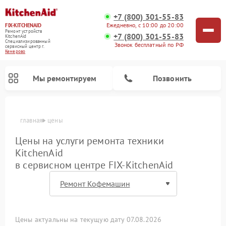
+7 (800) 301-55-83
Ежедневно, с 10:00 до 20:00
FIX-KITCHENAID
Ремонт устройств
+7 (800) 301-55-83
KitchenAid
Специализированный
Звонок бесплатный по РФ
cервисный центр г.
Кемерово
Мы ремонтируем
Позвонить
главная
цены
Цены на услуги ремонта техники
KitchenAid
в сервисном центре FIX-KitchenAid
Ремонт холодильников KitchenAid
Ремонт варочных панелей KitchenAid
Ремонт стиральных машин KitchenAid
Ремонт посудомоечных машин KitchenAid
Ремонт духовых шкафов KitchenAid
Ремонт микроволновых печей KitchenAid
Ремонт планетарных миксеров KitchenAid
Цены актуальны на текущую дату 07.08.2026