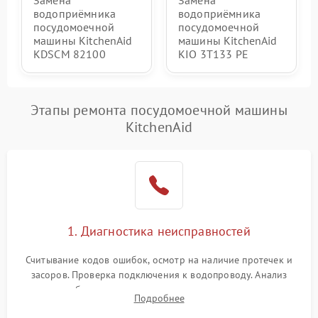
Замена
Замена
водоприёмника
водоприёмника
посудомоечной
посудомоечной
машины KitchenAid
машины KitchenAid
KDSCM 82100
KIO 3T133 PE
Этапы ремонта посудомоечной машины
KitchenAid
1. Диагностика неисправностей
Считывание кодов ошибок, осмотр на наличие протечек и
засоров. Проверка подключения к водопроводу. Анализ
жалоб на отсутствие слива, нагрева, вращения
Подробнее
разбрызгивателей или срабатывание системы защиты