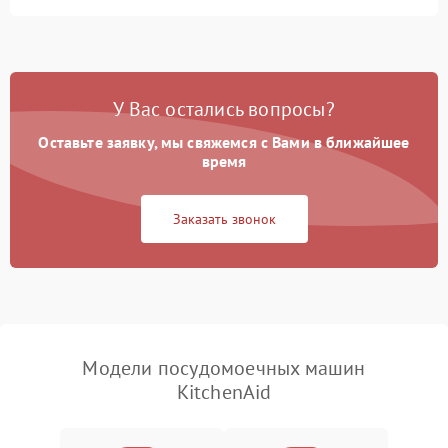
Не запускается цикл
1800 ₽
Подробнее →
стирки
Проблемы с набором
1800 ₽
Подробнее →
воды
У Вас остались вопросы?
Оставьте заявку, мы свяжемся с Вами в ближайшее
Не работает сушилка
2100 ₽
Подробнее →
время
Сбои в работе таймера
1700 ₽
Подробнее →
Заказать звонок
Проблемы с
2100 ₽
Подробнее →
циркуляционным насосом
Модели посудомоечных машин
KitchenAid