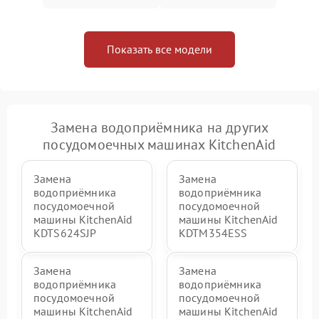
Показать все модели
Замена водоприёмника на других
посудомоечных машинах KitchenAid
Замена
Замена
водоприёмника
водоприёмника
посудомоечной
посудомоечной
машины KitchenAid
машины KitchenAid
KDTS624SJP
KDTM354ESS
Замена
Замена
водоприёмника
водоприёмника
посудомоечной
посудомоечной
машины KitchenAid
машины KitchenAid