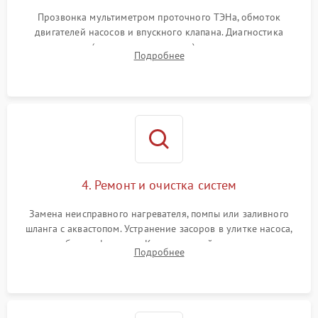
Прозвонка мультиметром проточного ТЭНа, обмоток
двигателей насосов и впускного клапана. Диагностика
прессостата (датчика уровня воды), датчика мутности,
Подробнее
концевика дверцы и электронного модуля управления.
4. Ремонт и очистка систем
Замена неисправного нагревателя, помпы или заливного
шланга с аквастопом. Устранение засоров в улитке насоса,
патрубках и фильтрах. Компонентный ремонт платы
Подробнее
управления, восстановление поврежденной проводки.