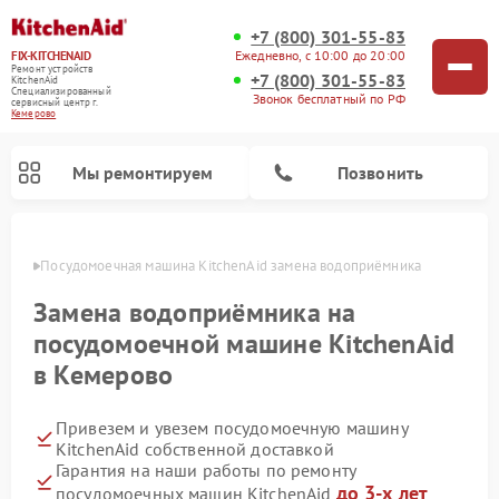
+7 (800) 301-55-83
Ежедневно, с 10:00 до 20:00
FIX-KITCHENAID
Ремонт устройств
+7 (800) 301-55-83
KitchenAid
Специализированный
Звонок бесплатный по РФ
cервисный центр г.
Кемерово
Мы ремонтируем
Позвонить
ерово
Посудомоечная машина KitchenAid замена водоприёмника
Замена водоприёмника на
посудомоечной машине KitchenAid
в Кемерово
Привезем и увезем посудомоечную машину
KitchenAid собственной доставкой
Гарантия на наши работы по ремонту
Ремонт духовых шкафов KitchenAid
Ремонт микроволновых печей KitchenAid
Ремонт планетарных миксеров KitchenAid
Ремонт холодильников KitchenAid
Ремонт варочных панелей KitchenAid
Ремонт стиральных машин KitchenAid
до 3-х лет
посудомоечных машин KitchenAid