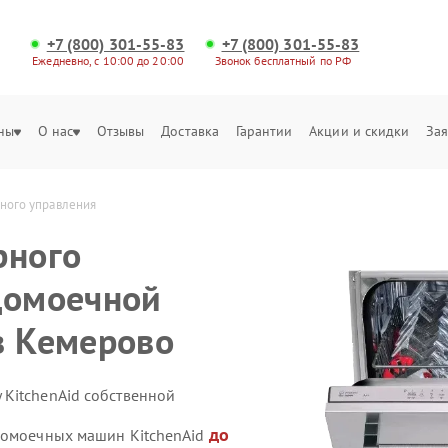
+7 (800) 301-55-83
+7 (800) 301-55-83
Ежедневно, с 10:00 до 20:00
Звонок бесплатный по РФ
ны
О нас
Отзывы
Доставка
Гарантии
Акции и скидки
Зая
ного управления
рного
домоечной
в Кемерово
KitchenAid собственной
до
домоечных машин KitchenAid