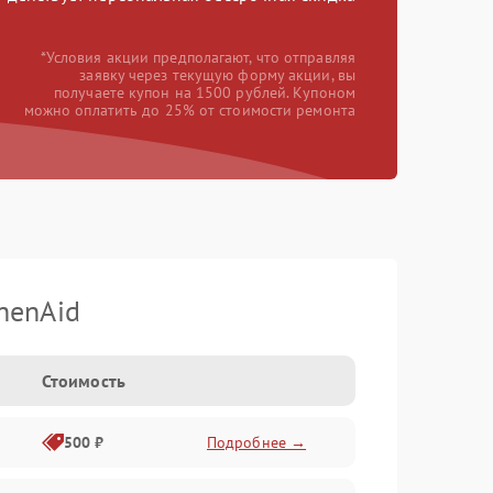
*Условия акции предполагают, что отправляя
заявку через текущую форму акции, вы
получаете купон на 1500 рублей. Купоном
можно оплатить до 25% от стоимости ремонта
henAid
Стоимость
500 ₽
Подробнее →