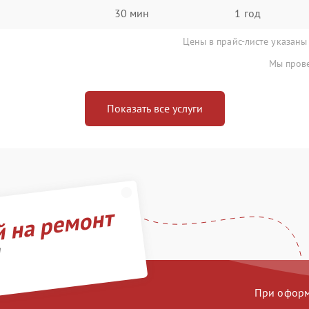
30 мин
1 год
Цены в прайс-листе указаны
Мы прове
Показать все услуги
й на ремонт
d
При оформл