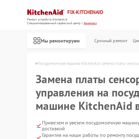
FIX-KITCHENAID
Ремонт устройств KitchenAid
Специализированный cервисный центр г.
Кемерово
Мы ремонтируем
Срочный ремонт
Це
chenAid в Кемерово
Посудомоечная машина KitchenAid замена платы сенсор
Замена платы сенсо
управления на посу
машине KitchenAid 
Привезем и увезем посудомоечную машину 
доставкой
Гарантия на наши работы по ремонту посу
Ремонт кофемашин KitchenAid
Ремонт холодильников KitchenAid
Ремонт духовых шкафов KitchenAid
Ремонт варочных панелей KitchenAid
Ремонт микроволновых печей KitchenAid
Ремонт стиральных машин KitchenAid
Ремонт планетарных миксеров KitchenAid