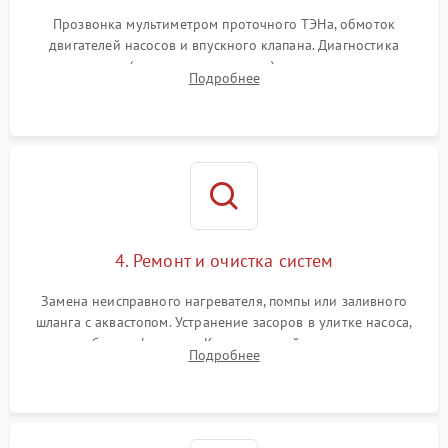
Прозвонка мультиметром проточного ТЭНа, обмоток
двигателей насосов и впускного клапана. Диагностика
прессостата (датчика уровня воды), датчика мутности,
Подробнее
концевика дверцы и электронного модуля управления.
4. Ремонт и очистка систем
Замена неисправного нагревателя, помпы или заливного
шланга с аквастопом. Устранение засоров в улитке насоса,
патрубках и фильтрах. Компонентный ремонт платы
Подробнее
управления, восстановление поврежденной проводки.