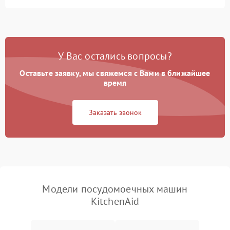
Не запускается цикл
1800 ₽
Подробнее →
стирки
Проблемы с набором
1800 ₽
Подробнее →
воды
У Вас остались вопросы?
Оставьте заявку, мы свяжемся с Вами в ближайшее
Не работает сушилка
2100 ₽
Подробнее →
время
Сбои в работе таймера
1700 ₽
Подробнее →
Заказать звонок
Проблемы с
2100 ₽
Подробнее →
циркуляционным насосом
Модели посудомоечных машин
KitchenAid