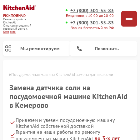
+7 (800) 301-55-83
Ежедневно, с 10:00 до 20:00
FIX-KITCHENAID
Ремонт устройств
+7 (800) 301-55-83
KitchenAid
Специализированный
Звонок бесплатный по РФ
cервисный центр г.
Кемерово
Мы ремонтируем
Позвонить
ерово
Посудомоечная машина KitchenAid замена датчика соли
Замена датчика соли на
посудомоечной машине KitchenAid
в Кемерово
Привезем и увезем посудомоечную машину
KitchenAid собственной доставкой
Гарантия на наши работы по ремонту
Ремонт духовых шкафов KitchenAid
Ремонт микроволновых печей KitchenAid
Ремонт планетарных миксеров KitchenAid
Ремонт холодильников KitchenAid
Ремонт варочных панелей KitchenAid
Ремонт стиральных машин KitchenAid
до 3-х лет
посудомоечных машин KitchenAid