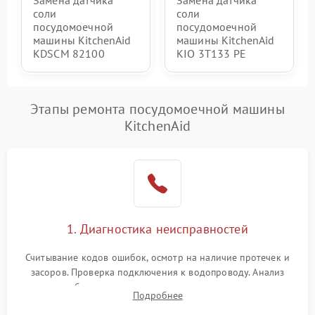
Замена датчика
Замена датчика
соли
соли
посудомоечной
посудомоечной
машины KitchenAid
машины KitchenAid
KDSCM 82100
KIO 3T133 PE
Этапы ремонта посудомоечной машины
KitchenAid
1. Диагностика неисправностей
Считывание кодов ошибок, осмотр на наличие протечек и
засоров. Проверка подключения к водопроводу. Анализ
жалоб на отсутствие слива, нагрева, вращения
Подробнее
разбрызгивателей или срабатывание системы защиты