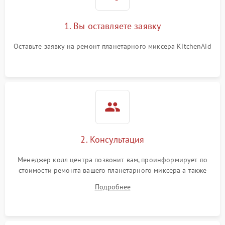
защиты от замыкания
1. Вы оставляете заявку
Повреждение системы
1000 ₽
Подробнее →
защиты от перегрузок
Оставьте заявку на ремонт планетарного миксера KitchenAid
Неисправность системы
1000 ₽
Подробнее →
защиты от перегрева
Поломка системы защиты
1000 ₽
Подробнее →
от перенапряжения
Поломка системы защиты
1000 ₽
Подробнее →
от замыкания
2. Консультация
Менеджер колл центра позвонит вам, проинформирует по
стоимости ремонта вашего планетарного миксера а также
ответит на все ваши вопросы.
Подробнее