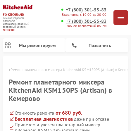
+7 (800) 301-55-83
Ежедневно, с 10:00 до 20:00
FIX-KITCHENAID
Ремонт устройств
+7 (800) 301-55-83
KitchenAid
Специализированный
Звонок бесплатный по РФ
cервисный центр г.
Кемерово
Мы ремонтируем
Позвонить
ерово
Ремонт планетарного миксера KitchenAid KSM150PS (Artisan) в Кемер
Ремонт планетарного миксера
KitchenAid KSM150PS (Artisan) в
Кемерово
от 680 руб.
Стоимость ремонта
Бесплатная диагностика
даже при отказе
Привезем и увезем планетарный миксер
Ремонт холодильников KitchenAid
Ремонт варочных панелей KitchenAid
Ремонт стиральных машин KitchenAid
Ремонт посудомоечных машин KitchenAid
Ремонт духовых шкафов KitchenAid
Ремонт микроволновых печей KitchenAid
KitchenAid KSM150PS (Artisan) сами