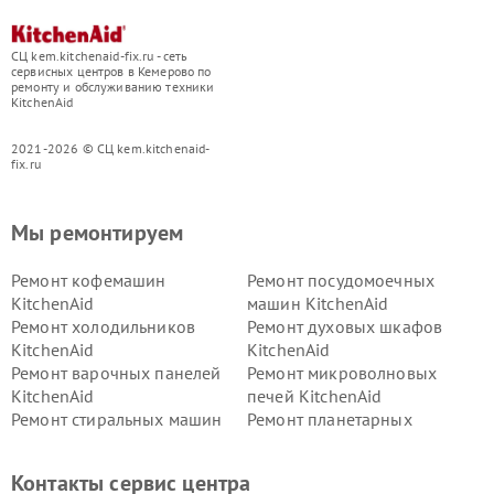
СЦ kem.kitchenaid-fix.ru - сеть
сервисных центров в Кемерово по
ремонту и обслуживанию техники
KitchenAid
2021-2026 © СЦ kem.kitchenaid-
fix.ru
Мы ремонтируем
Ремонт кофемашин
Ремонт посудомоечных
KitchenAid
машин KitchenAid
Ремонт холодильников
Ремонт духовых шкафов
KitchenAid
KitchenAid
Ремонт варочных панелей
Ремонт микроволновых
KitchenAid
печей KitchenAid
Ремонт стиральных машин
Ремонт планетарных
KitchenAid
миксеров KitchenAid
Ремонт вытяжек KitchenAid
Контакты сервис центра