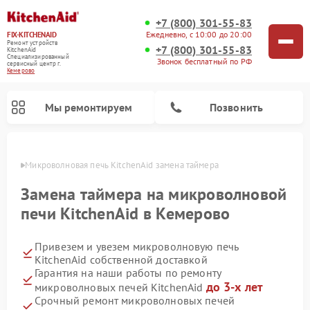
+7 (800) 301-55-83
Ежедневно, с 10:00 до 20:00
FIX-KITCHENAID
Ремонт устройств
+7 (800) 301-55-83
KitchenAid
Специализированный
Звонок бесплатный по РФ
cервисный центр г.
Кемерово
Мы ремонтируем
Позвонить
ерово
Микроволновая печь KitchenAid замена таймера
Замена таймера на микроволновой
печи KitchenAid в Кемерово
Привезем и увезем микроволновую печь
KitchenAid собственной доставкой
Гарантия на наши работы по ремонту
до 3-х лет
микроволновых печей KitchenAid
Ремонт холодильников KitchenAid
Ремонт варочных панелей KitchenAid
Ремонт планетарных миксеров KitchenAid
Ремонт посудомоечных машин KitchenAid
Ремонт духовых шкафов KitchenAid
Ремонт стиральных машин KitchenAid
Срочный ремонт микроволновых печей