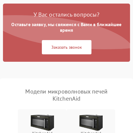
Появление запаха гари
2400 ₽
Подробнее →
У Вас остались вопросы?
Проблемы с вентилятором
2000 ₽
Подробнее →
Оставьте заявку, мы свяжемся с Вами в ближайшее
время
Поломка системы
2200 ₽
Подробнее →
охлаждения
Заказать звонок
Не работают сенсорные
2400 ₽
Подробнее →
кнопки
Не горит подсветка
2000 ₽
Подробнее →
Сломался трансформатор
1000 ₽
Подробнее →
Модели микроволновых печей
KitchenAid