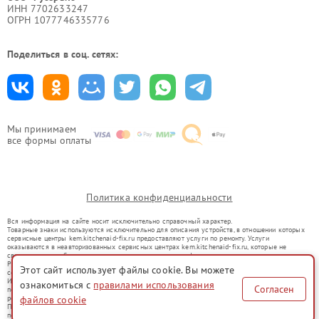
ИНН 7702633247
ОГРН 1077746335776
Поделиться в соц. сетях:
Мы принимаем
все формы оплаты
Политика конфиденциальности
Вся информация на сайте носит исключительно справочный характер.
Товарные знаки используются исключительно для описания устройств, в отношении которых
сервисные центры kem.kitchenaid-fix.ru предоставляют услуги по ремонту. Услуги
оказываются в неавторизованных сервисных центрах kem.kitchenaid-fix.ru, которые не
связаны с правообладателями товарных знаков или их официальными представителями.
Ремонт осуществляется для устройств, уже введенных в гражданский оборот в соответствии
Этот сайт использует файлы cookie. Вы можете
со статьей 1487 ГК РФ.
Использование товарных знаков не преследует цели индивидуализации услуг или введения
ознакомиться с
правилами использования
Согласен
потребителей в заблуждение, а служит для информирования о предоставляемых услугах по
ремонту техники указанных брендов.
файлов cookie
Представленная на сайте информация не является публичной офертой, определяемой
положениями Статьи 437(2) Гражданского кодекса РФ