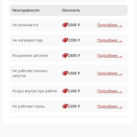
Неисправности
Стоимость
Дверца и корпус
Не включается
2500 ₽
Подробнее →
Механика и внутренние элементы
Не нагревает еду
2200 ₽
Подробнее →
Механические повреждения
Искажение дисплея
2800 ₽
Подробнее →
Питание и запуск
Не работает кнопка
Нагрев и приготовление
1500 ₽
Подробнее →
запуска
Программное обеспечение
Искры внутри при работе
1100 ₽
Подробнее →
Не работает гриль
2200 ₽
Подробнее →
Перегрев или отключение
2400 ₽
Подробнее →
во время работы