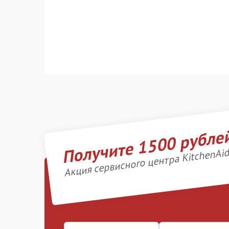
Получите 1500 рубле
Акция сервисного центра KitchenAi