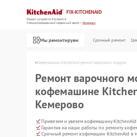
FIX-KITCHENAID
Ремонт устройств KitchenAid
Специализированный cервисный центр г.
Кемерово
Мы ремонтируем
Срочный ремонт
Це
chenAid в Кемерово
Кофемашина KitchenAid ремонт варочного модуля
Ремонт варочного м
кофемашине Kitchen
Кемерово
Привезем и увезем кофемашину KitchenAid
Гарантия на наши работы по ремонту кофе
Срочный ремонт кофемашин KitchenAid в т
Ремонт посудомоечных машин KitchenAid
Ремонт холодильников KitchenAid
Ремонт духовых шкафов KitchenAid
Ремонт варочных панелей KitchenAid
Ремонт микроволновых печей KitchenAid
Ремонт стиральных машин KitchenAid
Ремонт планетарных миксеров KitchenAid