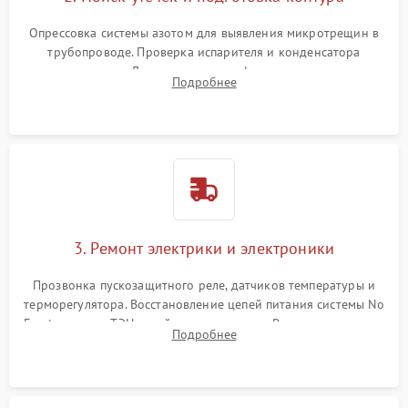
Опрессовка системы азотом для выявления микротрещин в
трубопроводе. Проверка испарителя и конденсатора
течеискателем. Демонтаж старого фильтра-осушителя и
Подробнее
продувка капиллярной трубки для устранения засоров.
3. Ремонт электрики и электроники
Прозвонка пускозащитного реле, датчиков температуры и
терморегулятора. Восстановление цепей питания системы No
Frost, включая ТЭН оттайки и вентилятор. Ремонт или замена
Подробнее
платы управления при сбоях алгоритмов.