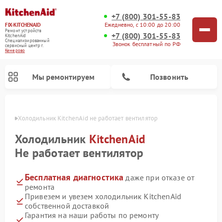
+7 (800) 301-55-83
Ежедневно, с 10:00 до 20:00
FIX-KITCHENAID
Ремонт устройств
+7 (800) 301-55-83
KitchenAid
Специализированный
Звонок бесплатный по РФ
cервисный центр г.
Кемерово
Мы ремонтируем
Позвонить
ерово
Холодильник KitchenAid не работает вентилятор
Холодильник
KitchenAid
Не работает вентилятор
Бесплатная диагностика
даже при отказе от
ремонта
Привезем и увезем холодильник KitchenAid
собственной доставкой
Ремонт духовых шкафов KitchenAid
Ремонт микроволновых печей KitchenAid
Ремонт планетарных миксеров KitchenAid
Ремонт посудомоечных машин KitchenAid
Ремонт варочных панелей KitchenAid
Ремонт стиральных машин KitchenAid
Гарантия на наши работы по ремонту