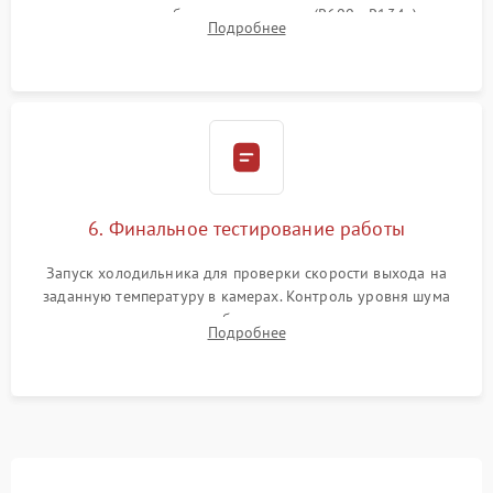
дозированным объемом хладагента (R600a, R134a) по
Подробнее
электронным весам. Контроль рабочего давления в системе.
6. Финальное тестирование работы
Запуск холодильника для проверки скорости выхода на
заданную температуру в камерах. Контроль уровня шума
компрессора, отсутствия обмерзания стенок и корректного
Подробнее
срабатывания системы автоматической оттайки.