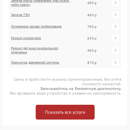
Замена платы управления (мат.платы,
480 р
мейн платы)
Замена ТЭН
480 р
Устранение засора трубопровода
780 р
Ремонт испарителя
630 р
Ремонт датчика морозильного
480 р
отделения
Прочистка дренажной системы
870 р
Цены в прайс-листе указаны ориентировочные, без учета
стоимости запчастей.
Записывайтесь на бесплатную диагностику.
Мы проверим ваше устройство и укажем на неисправность.
Показать все услуги