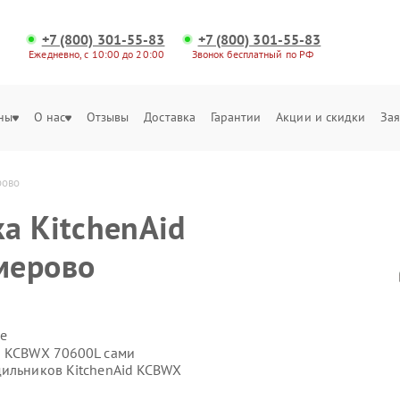
+7 (800) 301-55-83
+7 (800) 301-55-83
Ежедневно, с 10:00 до 20:00
Звонок бесплатный по РФ
ны
О нас
Отзывы
Доставка
Гарантии
Акции и скидки
Зая
рово
а KitchenAid
мерово
е
d KCBWX 70600L сами
дильников KitchenAid KCBWX