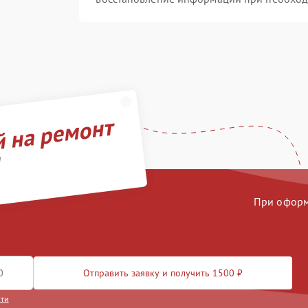
й на ремонт
d
При оформл
Отправить заявку и получить 1500 ₽
сти