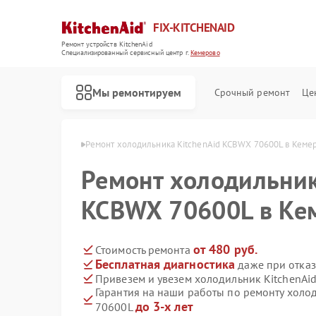
FIX-KITCHENAID
Ремонт устройств KitchenAid
Специализированный cервисный центр г.
Кемерово
Мы ремонтируем
Срочный ремонт
Це
tchenAid в Кемерово
Ремонт холодильника KitchenAid KCBWX 70600L в Кеме
Ремонт холодильник
KCBWX 70600L в Ке
от 480 руб.
Стоимость ремонта
Бесплатная диагностика
даже при отказ
Привезем и увезем холодильник KitchenAi
Гарантия на наши работы по ремонту холо
до 3-х лет
70600L
Ремонт кофемашин KitchenAid
Ремонт посудомоечных машин KitchenAid
Ремонт духовых шкафов KitchenAid
Ремонт варочных панелей KitchenAid
Ремонт микроволновых печей KitchenAid
Ремонт стиральных машин KitchenAid
Ремонт планетарных миксеров KitchenAid