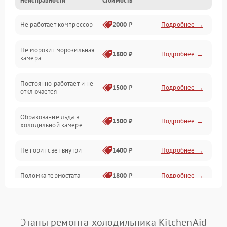
Неисправности
Стоимость
Механика
Не работает компрессор
2000 ₽
Подробнее →
Электропитание
Не морозит морозильная
Дренаж
1800 ₽
Подробнее →
камера
Оттайка
Постоянно работает и не
1500 ₽
Подробнее →
отключается
Программное обеспечение
Образование льда в
1500 ₽
Подробнее →
холодильной камере
Не горит свет внутри
1400 ₽
Подробнее →
Поломка термостата
1800 ₽
Подробнее →
Не работает вентилятор
1800 ₽
Подробнее →
Этапы ремонта холодильника KitchenAid
Поломка системы No Frost
2600 ₽
Подробнее →