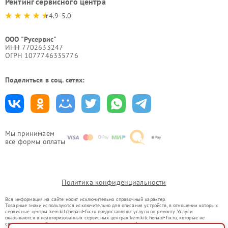
Рейтинг сервисного центра
4.9-5.0
ООО "Русервис"
ИНН 7702633247
ОГРН 1077746335776
Поделиться в соц. сетях:
Мы принимаем
все формы оплаты
Политика конфиденциальности
Вся информация на сайте носит исключительно справочный характер.
Товарные знаки используются исключительно для описания устройств, в отношении которых
сервисные центры kem.kitchenaid-fix.ru предоставляют услуги по ремонту. Услуги
оказываются в неавторизованных сервисных центрах kem.kitchenaid-fix.ru, которые не
связаны с правообладателями товарных знаков или их официальными представителями.