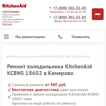
+7 (800) 301-55-83
Ежедневно, с 10:00 до 20:00
FIX-KITCHENAID
Ремонт устройств
+7 (800) 301-55-83
KitchenAid
Специализированный
Звонок бесплатный по РФ
cервисный центр г.
Кемерово
Мы ремонтируем
Позвонить
ерово
Ремонт холодильника KitchenAid KCBNS 18602 в Кемерово
Ремонт холодильника KitchenAid
KCBNS 18602 в Кемерово
от 480 руб.
Стоимость ремонта
Бесплатная диагностика
даже при отказе
Привезем и увезем холодильник KitchenAid KCBNS
18602 сами
Ремонт духовых шкафов KitchenAid
Ремонт микроволновых печей KitchenAid
Ремонт планетарных миксеров KitchenAid
Ремонт посудомоечных машин KitchenAid
Ремонт варочных панелей KitchenAid
Ремонт стиральных машин KitchenAid
Гарантия на наши работы по ремонту