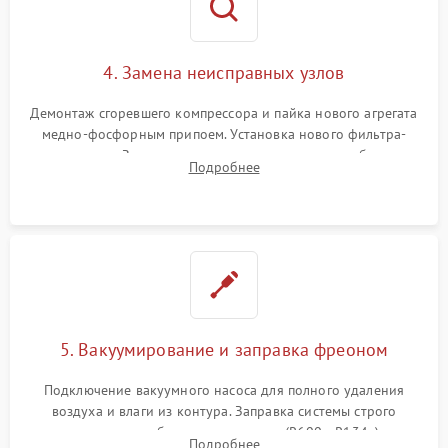
4. Замена неисправных узлов
Демонтаж сгоревшего компрессора и пайка нового агрегата
медно-фосфорным припоем. Установка нового фильтра-
осушителя. Замена изношенных вентиляторов обдува,
Подробнее
сломанных заслонок или поврежденных дверных петель.
5. Вакуумирование и заправка фреоном
Подключение вакуумного насоса для полного удаления
воздуха и влаги из контура. Заправка системы строго
дозированным объемом хладагента (R600a, R134a) по
Подробнее