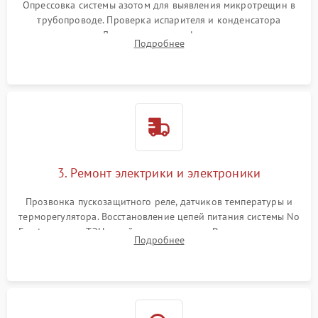
Опрессовка системы азотом для выявления микротрещин в
трубопроводе. Проверка испарителя и конденсатора
течеискателем. Демонтаж старого фильтра-осушителя и
Подробнее
продувка капиллярной трубки для устранения засоров.
3. Ремонт электрики и электроники
Прозвонка пускозащитного реле, датчиков температуры и
терморегулятора. Восстановление цепей питания системы No
Frost, включая ТЭН оттайки и вентилятор. Ремонт или замена
Подробнее
платы управления при сбоях алгоритмов.