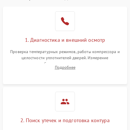
Образование конденсата
1800 ₽
Подробнее →
на стенках
Сбой в работе инвертора
2100 ₽
Подробнее →
1. Диагностика и внешний осмотр
Запах горелого при
2000 ₽
Подробнее →
Проверка температурных режимов, работы компрессора и
работе
целостности уплотнителей дверей. Измерение
сопротивления обмоток мотора, проверка термостата и
Не включается
Подробнее
1000 ₽
Подробнее →
считывание кодов ошибок с электронного дисплея.
холодильник
Проблемы с системой
автоматической
1800 ₽
Подробнее →
разморозки
2. Поиск утечек и подготовка контура