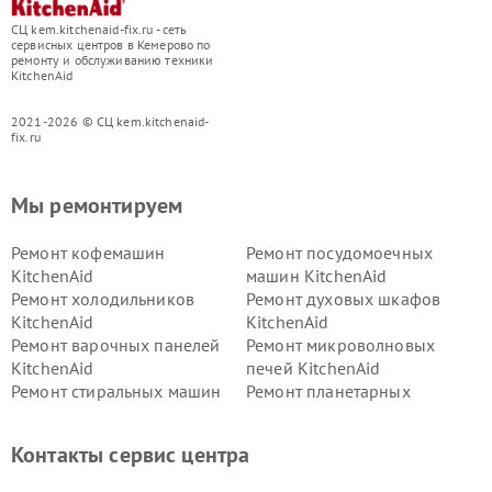
СЦ kem.kitchenaid-fix.ru - сеть
сервисных центров в Кемерово по
ремонту и обслуживанию техники
KitchenAid
2021-2026 © СЦ kem.kitchenaid-
fix.ru
Мы ремонтируем
Ремонт кофемашин
Ремонт посудомоечных
KitchenAid
машин KitchenAid
Ремонт холодильников
Ремонт духовых шкафов
KitchenAid
KitchenAid
Ремонт варочных панелей
Ремонт микроволновых
KitchenAid
печей KitchenAid
Ремонт стиральных машин
Ремонт планетарных
KitchenAid
миксеров KitchenAid
Ремонт вытяжек KitchenAid
Контакты сервис центра