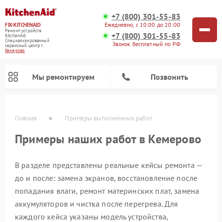
+7 (800) 301-55-83
Ежедневно, с 10:00 до 20:00
FIX-KITCHENAID
Ремонт устройств
+7 (800) 301-55-83
KitchenAid
Специализированный
Звонок бесплатный по РФ
cервисный центр г.
Кемерово
Мы ремонтируем
Позвонить
Главная
Примеры выполненных работ
Примеры наших работ в Кемерово
В разделе представлены реальные кейсы ремонта —
до и после: замена экранов, восстановление после
попадания влаги, ремонт материнских плат, замена
аккумуляторов и чистка после перегрева. Для
Ремонт холодильников KitchenAid
Ремонт варочных панелей KitchenAid
Ремонт стиральных машин KitchenAid
Ремонт посудомоечных машин KitchenAid
Ремонт духовых шкафов KitchenAid
Ремонт микроволновых печей KitchenAid
Ремонт планетарных миксеров KitchenAid
каждого кейса указаны модель устройства,