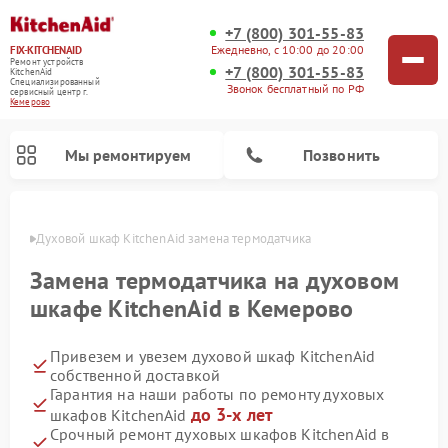
+7 (800) 301-55-83
Ежедневно, с 10:00 до 20:00
FIX-KITCHENAID
Ремонт устройств
+7 (800) 301-55-83
KitchenAid
Специализированный
Звонок бесплатный по РФ
cервисный центр г.
Кемерово
Мы ремонтируем
Позвонить
ерово
Духовой шкаф KitchenAid замена термодатчика
Замена термодатчика на духовом
шкафе KitchenAid в Кемерово
Привезем и увезем духовой шкаф KitchenAid
собственной доставкой
Гарантия на наши работы по ремонту духовых
до 3-х лет
шкафов KitchenAid
Ремонт холодильников KitchenAid
Ремонт микроволновых печей KitchenAid
Ремонт планетарных миксеров KitchenAid
Ремонт посудомоечных машин KitchenAid
Ремонт варочных панелей KitchenAid
Ремонт стиральных машин KitchenAid
Срочный ремонт духовых шкафов KitchenAid в