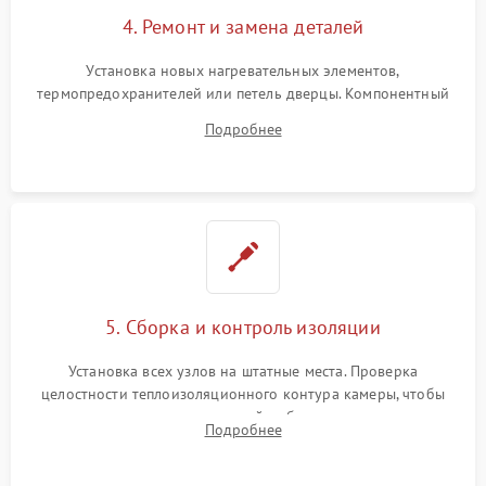
4. Ремонт и замена деталей
Установка новых нагревательных элементов,
термопредохранителей или петель дверцы. Компонентный
ремонт электронного модуля управления, замена
Подробнее
выгоревших реле, восстановление контактов и замена
уплотнителя.
5. Сборка и контроль изоляции
Установка всех узлов на штатные места. Проверка
целостности теплоизоляционного контура камеры, чтобы
исключить перегрев кухонной мебели и потерю тепла.
Подробнее
Надежная фиксация клемм и сборка корпуса шкафа.