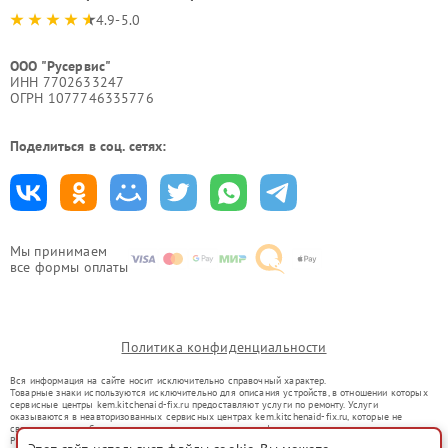
4.9-5.0
ООО "Русервис"
ИНН 7702633247
ОГРН 1077746335776
Поделиться в соц. сетях:
Мы принимаем
все формы оплаты
Политика конфиденциальности
Вся информация на сайте носит исключительно справочный характер.
Товарные знаки используются исключительно для описания устройств, в отношении которых
сервисные центры kem.kitchenaid-fix.ru предоставляют услуги по ремонту. Услуги
оказываются в неавторизованных сервисных центрах kem.kitchenaid-fix.ru, которые не
связаны с правообладателями товарных знаков или их официальными представителями.
Ремонт осуществляется для устройств, уже введенных в гражданский оборот в соответствии