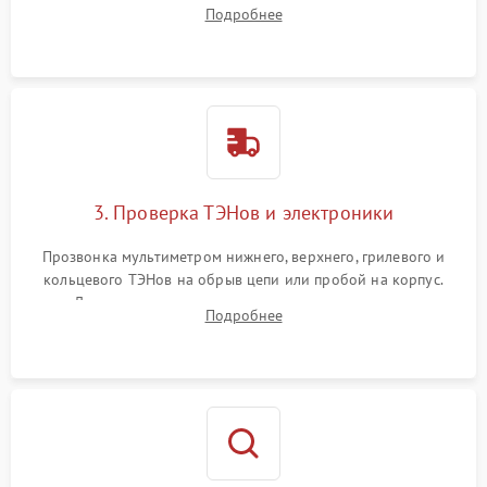
задней или верхней панели для прямого доступа к
Подробнее
нагревательным элементам, плате и вентиляторам.
3. Проверка ТЭНов и электроники
Прозвонка мультиметром нижнего, верхнего, грилевого и
кольцевого ТЭНов на обрыв цепи или пробой на корпус.
Диагностика термостата, датчиков температуры,
Подробнее
переключателя режимов и мотора конвекции.