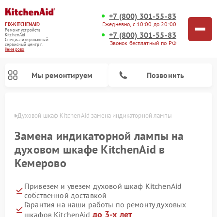
+7 (800) 301-55-83
Ежедневно, с 10:00 до 20:00
FIX-KITCHENAID
Ремонт устройств
+7 (800) 301-55-83
KitchenAid
Специализированный
Звонок бесплатный по РФ
cервисный центр г.
Кемерово
Мы ремонтируем
Позвонить
ерово
Духовой шкаф KitchenAid замена индикаторной лампы
Замена индикаторной лампы на
духовом шкафе KitchenAid в
Кемерово
Привезем и увезем духовой шкаф KitchenAid
собственной доставкой
Гарантия на наши работы по ремонту духовых
Ремонт холодильников KitchenAid
Ремонт микроволновых печей KitchenAid
Ремонт планетарных миксеров KitchenAid
Ремонт посудомоечных машин KitchenAid
Ремонт варочных панелей KitchenAid
Ремонт стиральных машин KitchenAid
до 3-х лет
шкафов KitchenAid