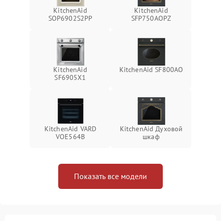
KitchenAid
KitchenAid
SOP6902S2PP
SFP750AOPZ
KitchenAid
KitchenAid SF800AO
SF6905X1
KitchenAid VARD
KitchenAid Духовой
VOE564B
шкаф
Показать все модели