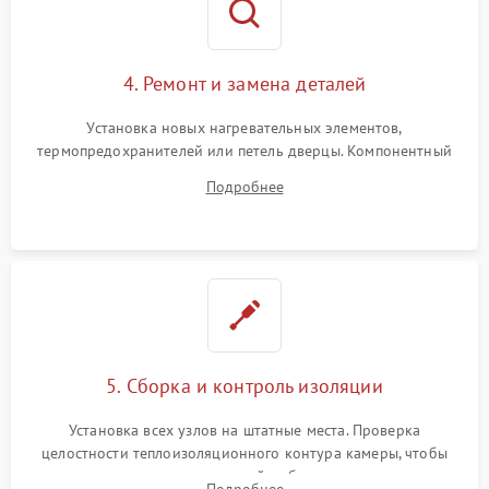
4. Ремонт и замена деталей
Установка новых нагревательных элементов,
термопредохранителей или петель дверцы. Компонентный
ремонт электронного модуля управления, замена
Подробнее
выгоревших реле, восстановление контактов и замена
уплотнителя.
5. Сборка и контроль изоляции
Установка всех узлов на штатные места. Проверка
целостности теплоизоляционного контура камеры, чтобы
исключить перегрев кухонной мебели и потерю тепла.