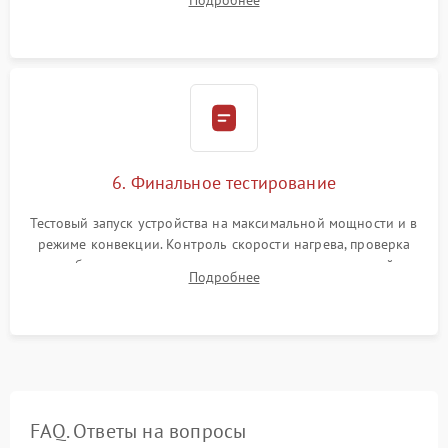
Подробнее
Надежная фиксация клемм и сборка корпуса шкафа.
6. Финальное тестирование
Тестовый запуск устройства на максимальной мощности и в
режиме конвекции. Контроль скорости нагрева, проверка
срабатывания термостата при достижении заданной
Подробнее
температуры и тест на отсутствие утечек тока.
FAQ. Ответы на вопросы