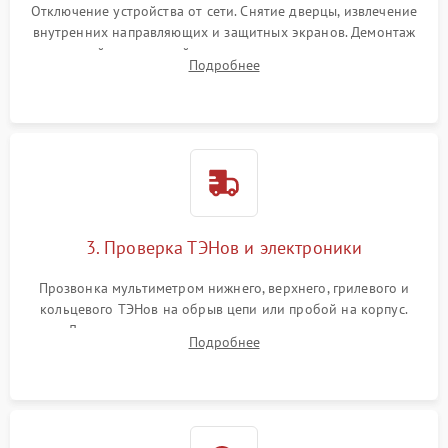
Отключение устройства от сети. Снятие дверцы, извлечение
внутренних направляющих и защитных экранов. Демонтаж
задней или верхней панели для прямого доступа к
Подробнее
нагревательным элементам, плате и вентиляторам.
3. Проверка ТЭНов и электроники
Прозвонка мультиметром нижнего, верхнего, грилевого и
кольцевого ТЭНов на обрыв цепи или пробой на корпус.
Диагностика термостата, датчиков температуры,
Подробнее
переключателя режимов и мотора конвекции.