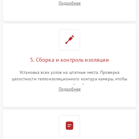
Подробнее
выгоревших реле, восстановление контактов и замена
уплотнителя.
5. Сборка и контроль изоляции
Установка всех узлов на штатные места. Проверка
целостности теплоизоляционного контура камеры, чтобы
исключить перегрев кухонной мебели и потерю тепла.
Подробнее
Надежная фиксация клемм и сборка корпуса шкафа.