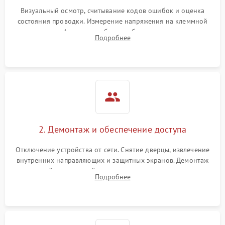
Визуальный осмотр, считывание кодов ошибок и оценка
состояния проводки. Измерение напряжения на клеммной
колодке. Анализ жалоб на проблемы с нагревом,
Подробнее
конвекцией, панелью управления или блокировкой дверцы.
2. Демонтаж и обеспечение доступа
Отключение устройства от сети. Снятие дверцы, извлечение
внутренних направляющих и защитных экранов. Демонтаж
задней или верхней панели для прямого доступа к
Подробнее
нагревательным элементам, плате и вентиляторам.