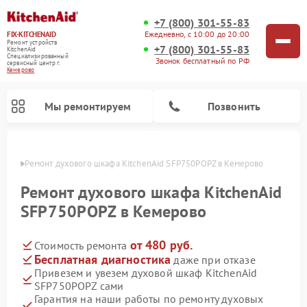
+7 (800) 301-55-83
Ежедневно, с 10:00 до 20:00
FIX-KITCHENAID
Ремонт устройств
+7 (800) 301-55-83
KitchenAid
Специализированный
Звонок бесплатный по РФ
cервисный центр г.
Кемерово
Мы ремонтируем
Позвонить
ерово
Ремонт духового шкафа KitchenAid SFP750POPZ в Кемерово
Ремонт духового шкафа KitchenAid
SFP750POPZ в Кемерово
от 480 руб.
Стоимость ремонта
Бесплатная диагностика
даже при отказе
Привезем и увезем духовой шкаф KitchenAid
SFP750POPZ сами
Ремонт холодильников KitchenAid
Ремонт микроволновых печей KitchenAid
Ремонт планетарных миксеров KitchenAid
Ремонт посудомоечных машин KitchenAid
Ремонт варочных панелей KitchenAid
Ремонт стиральных машин KitchenAid
Гарантия на наши работы по ремонту духовых