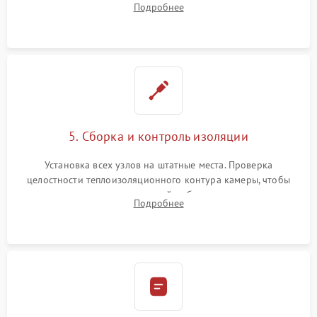
Подробнее
выгоревших реле, восстановление контактов и замена
уплотнителя.
5. Сборка и контроль изоляции
Установка всех узлов на штатные места. Проверка
целостности теплоизоляционного контура камеры, чтобы
исключить перегрев кухонной мебели и потерю тепла.
Подробнее
Надежная фиксация клемм и сборка корпуса шкафа.