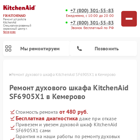
+7 (800) 301-55-83
Ежедневно, с 10:00 до 20:00
FIX-KITCHENAID
Ремонт устройств
+7 (800) 301-55-83
KitchenAid
Специализированный
Звонок бесплатный по РФ
cервисный центр г.
Кемерово
Мы ремонтируем
Позвонить
ерово
Ремонт духового шкафа KitchenAid SF6905X1 в Кемерово
Ремонт духового шкафа KitchenAid
SF6905X1 в Кемерово
от 480 руб.
Стоимость ремонта
Бесплатная диагностика
даже при отказе
Привезем и увезем духовой шкаф KitchenAid
SF6905X1 сами
Ремонт холодильников KitchenAid
Ремонт микроволновых печей KitchenAid
Ремонт планетарных миксеров KitchenAid
Ремонт посудомоечных машин KitchenAid
Ремонт варочных панелей KitchenAid
Ремонт стиральных машин KitchenAid
Гарантия на наши работы по ремонту духовых