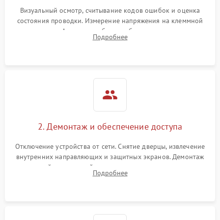
Визуальный осмотр, считывание кодов ошибок и оценка
состояния проводки. Измерение напряжения на клеммной
колодке. Анализ жалоб на проблемы с нагревом,
Подробнее
конвекцией, панелью управления или блокировкой дверцы.
2. Демонтаж и обеспечение доступа
Отключение устройства от сети. Снятие дверцы, извлечение
внутренних направляющих и защитных экранов. Демонтаж
задней или верхней панели для прямого доступа к
Подробнее
нагревательным элементам, плате и вентиляторам.