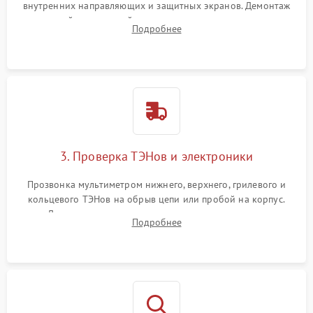
внутренних направляющих и защитных экранов. Демонтаж
задней или верхней панели для прямого доступа к
Подробнее
нагревательным элементам, плате и вентиляторам.
3. Проверка ТЭНов и электроники
Прозвонка мультиметром нижнего, верхнего, грилевого и
кольцевого ТЭНов на обрыв цепи или пробой на корпус.
Диагностика термостата, датчиков температуры,
Подробнее
переключателя режимов и мотора конвекции.