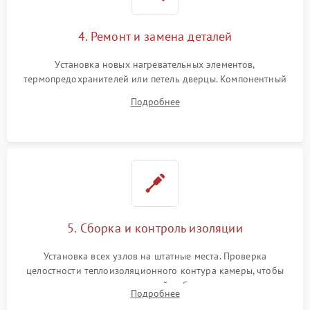
4. Ремонт и замена деталей
Установка новых нагревательных элементов,
термопредохранителей или петель дверцы. Компонентный
ремонт электронного модуля управления, замена
Подробнее
выгоревших реле, восстановление контактов и замена
уплотнителя.
5. Сборка и контроль изоляции
Установка всех узлов на штатные места. Проверка
целостности теплоизоляционного контура камеры, чтобы
исключить перегрев кухонной мебели и потерю тепла.
Подробнее
Надежная фиксация клемм и сборка корпуса шкафа.