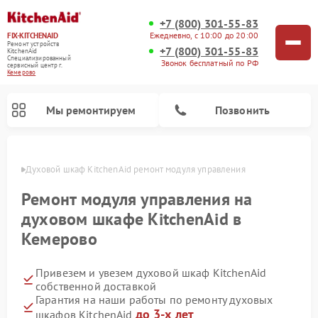
+7 (800) 301-55-83
Ежедневно, с 10:00 до 20:00
FIX-KITCHENAID
Ремонт устройств
+7 (800) 301-55-83
KitchenAid
Специализированный
Звонок бесплатный по РФ
cервисный центр г.
Кемерово
Мы ремонтируем
Позвонить
ерово
Духовой шкаф KitchenAid ремонт модуля управления
Ремонт модуля управления на
духовом шкафе KitchenAid в
Кемерово
Привезем и увезем духовой шкаф KitchenAid
собственной доставкой
Гарантия на наши работы по ремонту духовых
Ремонт холодильников KitchenAid
Ремонт микроволновых печей KitchenAid
Ремонт планетарных миксеров KitchenAid
Ремонт посудомоечных машин KitchenAid
Ремонт варочных панелей KitchenAid
Ремонт стиральных машин KitchenAid
до 3-х лет
шкафов KitchenAid