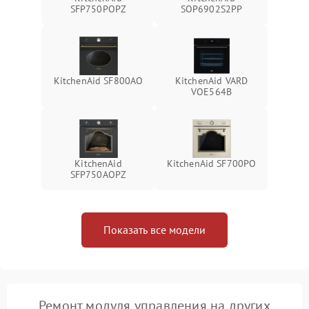
SFP750POPZ
SOP6902S2PP
KitchenAid SF800AO
KitchenAid VARD
VOE564B
KitchenAid
KitchenAid SF700PO
SFP750AOPZ
Показать все модели
Ремонт модуля управления на других